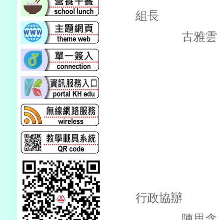
組長
古雅雲
行政協辦
陳思含