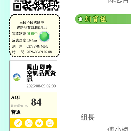
組長
傅小梅