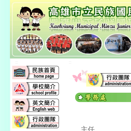
:::
:::
主任