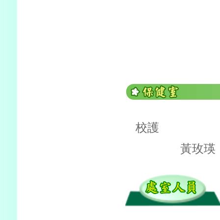
校護
黃玫瑛