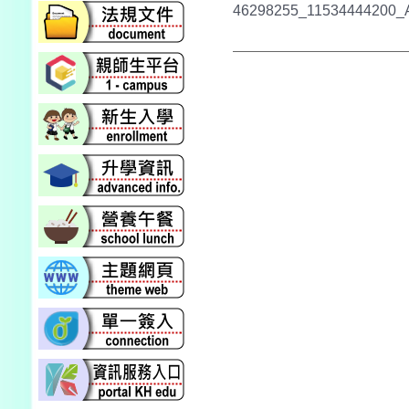
46298255_11534444200_A