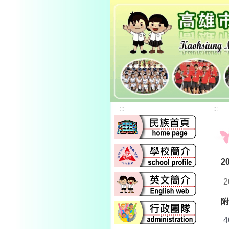
:::
:::
2
附
4