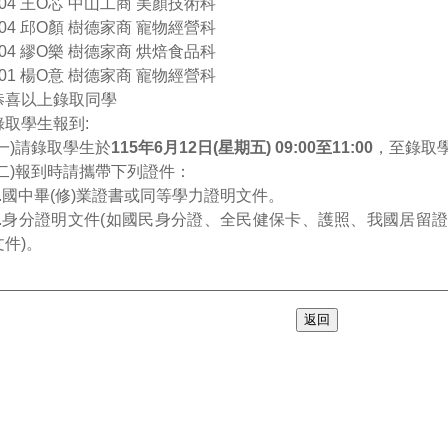
304 王O芯
中山工商
美顏技術科
304 邱O顏 樹德家商 寵物經營科
304 繆O樂 樹德家商
烘焙食品科
301 楊O意 樹德家商 寵物經營科
恭喜以上錄取同學
錄取學生報到:
(一)請錄取學生於
115年6月12日(星期五) 09:00至11:00
，至錄取
(二)報到時請攜帶下列證件：
1.國中畢(修)業證書或同等學力證明文件。
2.身分證明文件(如國民身分證、全民健保卡、護照、我國居留
文件)。
返回