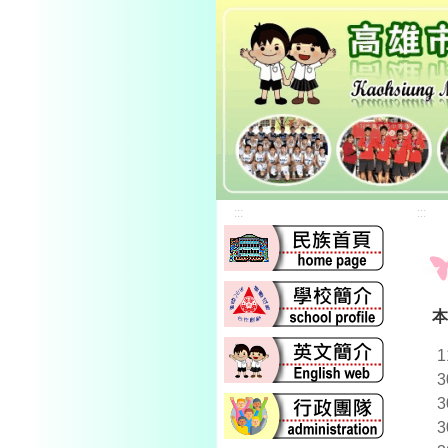
:::
:::
本
3