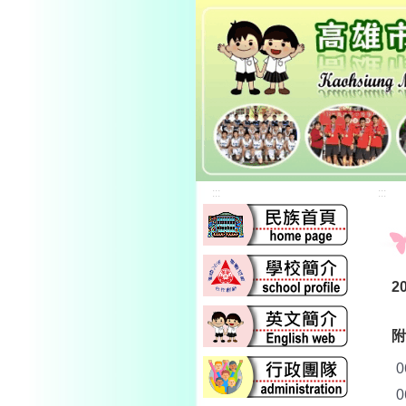
:::
:::
2
附
0
0