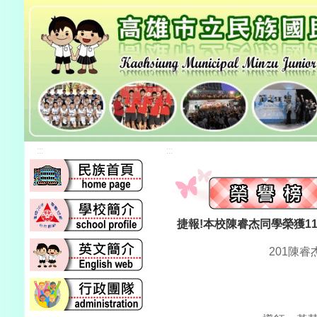
:::
:::
捷報!本校陳睿杰同學榮獲1
201陳