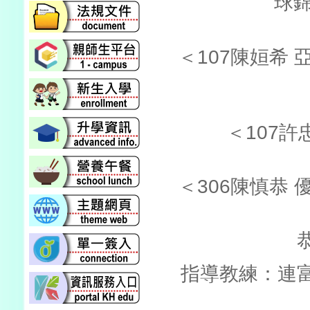
球
＜107陳姮希 
＜107許
＜306陳慎恭 
指導教練：連