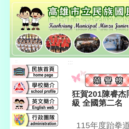
:::
:::
狂賀201陳睿杰
級 全國第二名
115年度跆