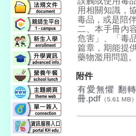
誤觸或使用毒
用相關知識，
毒品，或是陪
二、本手冊內
危害」、「毒
篇章，期能提
藥物濫用問題
附件
有愛無懼 翻
冊.pdf
（5.61 MB