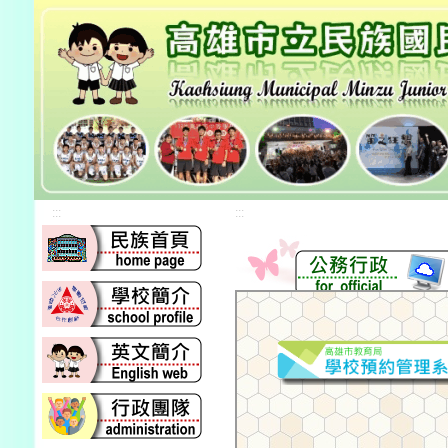
:::
:::