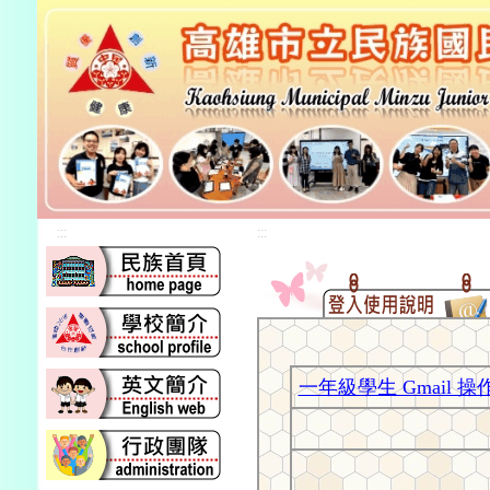
:::
:::